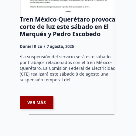
Tren México-Querétaro provoca
¡Más d
corte de luz este sábado en El
Tziban
Marqués y Pedro Escobedo
Daniel Ri
Daniel Rico
7 agosto, 2026
Habitante
hicieron 
•La suspensión del servicio será este sábado
Federal d
por trabajos relacionados con el tren México-
falta de e
Querétaro. La Comisión Federal de Electricidad
localida
(CFE) realizará este sábado 8 de agosto una
suspensión temporal del…
VER MÁS
VER 