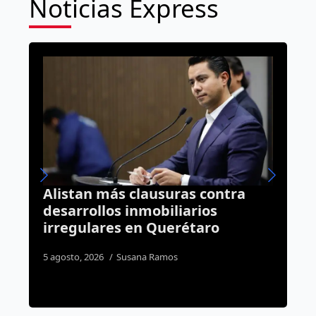
Noticias Express
 clausuras contra
Se acaba el debate
inmobiliarios
seguirá sin barras 
 en Querétaro
“resistencia”
sana Ramos
6 agosto, 2026
Daniel Rico