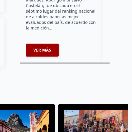
Castelán, fue ubicado en el
comunidad d
séptimo lugar del ranking nacional
la zona nort
de alcaldes panistas mejor
supervisar 
evaluados del país, de acuerdo con
habitabilid
la medición…
VER MÁS
VER MÁ