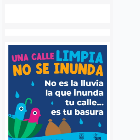
a Agustín
Ya suman 59
s regularización
diagnósticos de
sentamientos
autismo en Querétaro;
res en la capital
refuerzan la detección
temprana
nez
5 agosto, 2026
José Morales
5 agosto, 2026
por Querétaro, Agustín
barri, visitó la