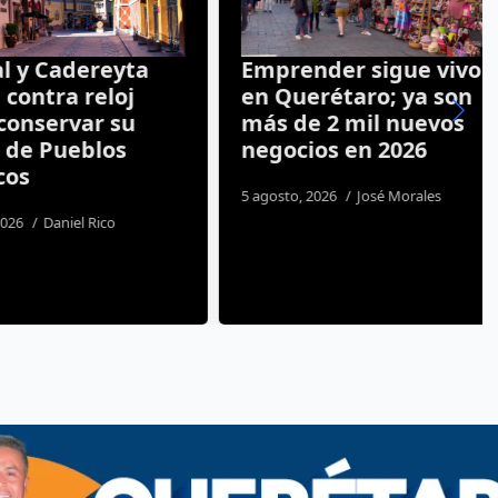
y Cadereyta
Emprender sigue vivo
ntra reloj
en Querétaro; ya son
nservar su
más de 2 mil nuevos
e Pueblos
negocios en 2026
s
5 agosto, 2026
José Morales
Daniel Rico