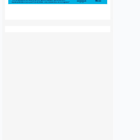
Más de 59 diagnósticos
e Altos del Salitre, en
especializados de autismo se han
e de la capital, para
realizado en el Municipio de
las condiciones de
Querétaro desde mayo de este año
ad y dar seguimiento…
como parte de las jornadas de
detección temprana impulsadas
por…
S
VER MÁS