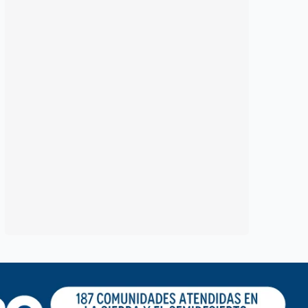
UAQ pone freno a las
Centro de Form
trampas con IA:
abre sus puerta
regulará su uso y
ciudadanos par
mantendrá exámenes
mostrar la
presenciales
preparación de 
futuros policías
30 julio, 2026
Manuel García
31 julio, 2026
Susana Ra