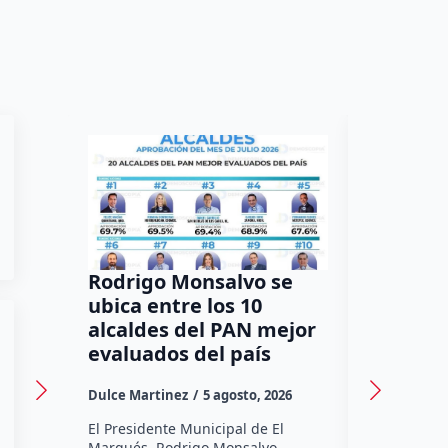
Rodrigo Monsalvo se
Gestion
ubica entre los 10
Dorante
alcaldes del PAN mejor
de 12 a
evaluados del país
irregula
Dulce Martinez
5 agosto, 2026
Dulce Marti
El Presidente Municipal de El
El Senador 
Marqués, Rodrigo Monsalvo
Dorantes Lám