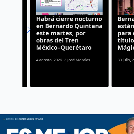
 se
Habrá cierre nocturno
Bernal 
en Bernardo Quintana
están co
este martes, por
para co
del
obras del Tren
título d
México–Querétaro
Mágico
nez
4 agosto, 2026
José Morales
30 julio, 2026