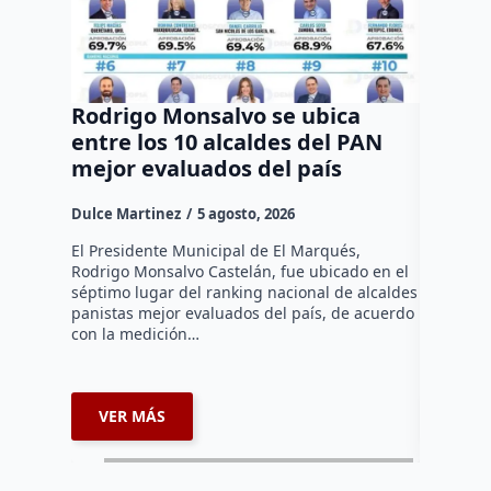
Rodrigo Monsalvo se ubica
Gestio
entre los 10 alcaldes del PAN
regula
mejor evaluados del país
asenta
la capi
Dulce Martinez
5 agosto, 2026
Dulce Mar
El Presidente Municipal de El Marqués,
Rodrigo Monsalvo Castelán, fue ubicado en el
El Senado
séptimo lugar del ranking nacional de alcaldes
Lámbarri,
panistas mejor evaluados del país, de acuerdo
Salitre, e
con la medición…
supervisa
dar segu
VER MÁS
VER 