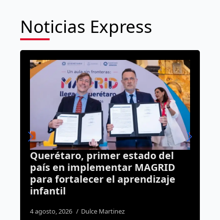
Noticias Express
Querétaro, primer estado del
C
país en implementar MAGRID
Q
para fortalecer el aprendizaje
c
infantil
2
4 agosto, 2026
Dulce Martinez