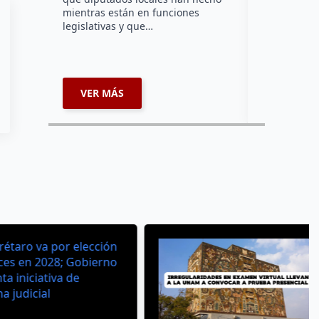
Bomberos Vo
mientras están en funciones
Montes y C
legislativas y que…
representar
misión inte
enviará par
VER MÁS
VER MÁ