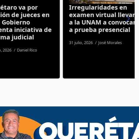
ro va por
Irregularidades en
 de jueces en
examen virtual llevan
obierno
a la UNAM a convocar
 iniciativa de
a prueba presencial
judicial
31 julio, 2026
José Morales
26
Daniel Rico