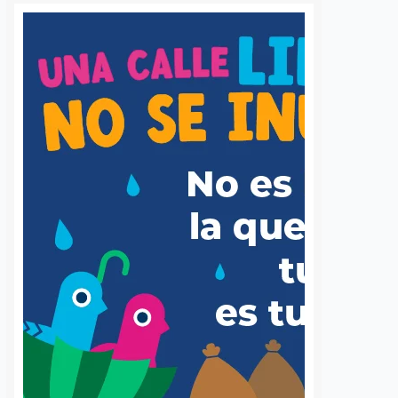
 queretano:
Buscará Fiscalía de
a representará
Querétaro mantener en
o en misión
prisión preventiva a
incendios en
neurocirujano acusado
de agresión sexual
6 agosto, 2026
Daniel Rico
6 agosto, 2026
voluntaria Beatriz,
La Fiscalía General del Estado de
de los cuerpos de
Querétaro afirmó que agotará