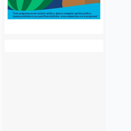
luntarios de Ezequiel
todos los recursos legales para
adereyta de Montes,
mantener la medida cautelar de
á a Querétaro en la
prisión preventiva justificada en
rnacional que México
contra del médico neurocirujano
a apoyar…
acusado de…
S
VER MÁS