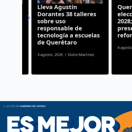
el
Lleva Agustín
Queréta
es
Dorantes 38 talleres
elección
sobre uso
2028; G
responsable de
presenta
aro
tecnología a escuelas
reforma 
de Querétaro
os
4 agosto, 20
3 agosto, 2026
Dulce Martinez