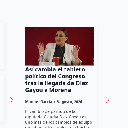
Así cambia el tablero
Orgullo
político del Congreso
bomber
tras la llegada de Díaz
a Méxic
Gayou a Morena
contra 
Canadá
Manuel García
6 agosto, 2026
Daniel Rico
El cambio de partido de la
diputada Claudia Díaz Gayou es
La bombera 
uno más de los cambios de equipo
integrante 
que diputados locales han hecho