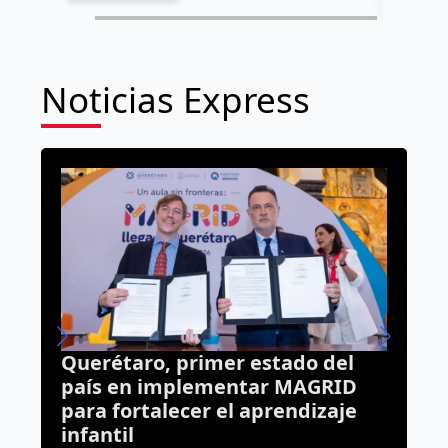
Noticias Express
do del
¡Ojo al volante! Tequisquiapan
MAGRID
instala señalamientos para
dizaje
proteger el paso de fauna
silvestre