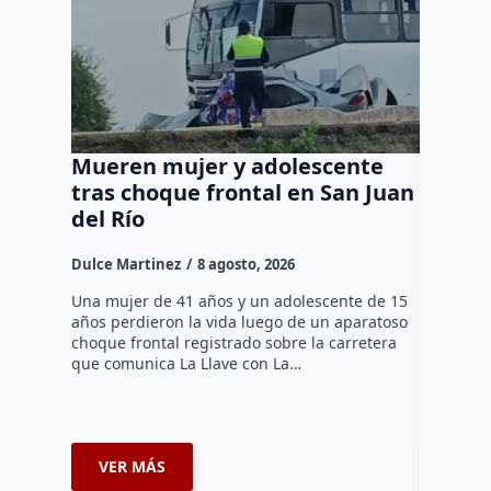
Mueren mujer y adolescente
Muere 
tras choque frontal en San Juan
en el 
del Río
Dulce Mar
Dulce Martinez
8 agosto, 2026
Una mujer
tarde de 
Una mujer de 41 años y un adolescente de 15
en el Jar
años perdieron la vida luego de un aparatoso
Histórico
choque frontal registrado sobre la carretera
que comunica La Llave con La…
VER MÁS
VER 