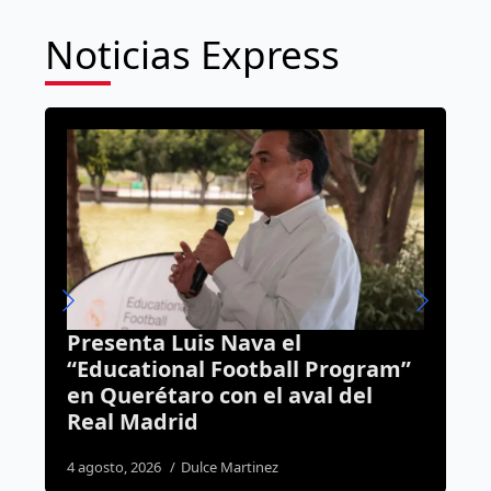
Noticias Express
¿Olvidaste algo en el
Program”
transporte? AMEQ tiene un ár
l del
de objetos perdidos
7 agosto, 2026
Daniel Rico