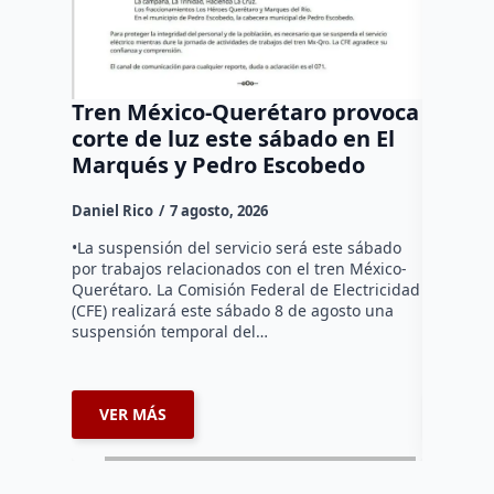
Tren México-Querétaro provoca
¡Más d
corte de luz este sábado en El
Tziban
Marqués y Pedro Escobedo
Daniel Ri
Daniel Rico
7 agosto, 2026
Habitante
hicieron 
•La suspensión del servicio será este sábado
Federal d
por trabajos relacionados con el tren México-
falta de e
Querétaro. La Comisión Federal de Electricidad
localida
(CFE) realizará este sábado 8 de agosto una
suspensión temporal del…
VER MÁS
VER 