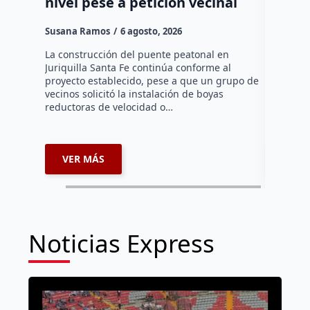
nivel pese a petición vecinal
Artifi
regla
Susana Ramos
6 agosto, 2026
Dulce Mar
La construcción del puente peatonal en
Juriquilla Santa Fe continúa conforme al
Un reglam
proyecto establecido, pese a que un grupo de
Inteligenc
vecinos solicitó la instalación de boyas
administr
reductoras de velocidad o…
ante el C
Secretarí
VER MÁS
VER 
Noticias Express