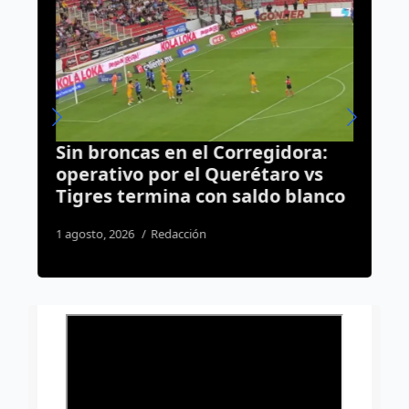
Sin broncas en el Corregidora:
¿
7
operativo por el Querétaro vs
L
Tigres termina con saldo blanco
M
L
1 agosto, 2026
Redacción
4