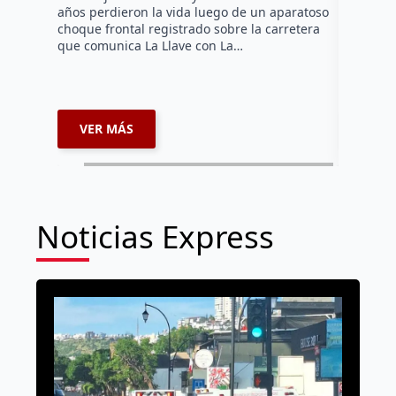
en el Jar
años perdieron la vida luego de un aparatoso
Histórico
choque frontal registrado sobre la carretera
que comunica La Llave con La…
VER MÁS
VER 
Noticias Express