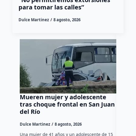
para tomar las calles”
Dulce Martinez
8 agosto, 2026
Mueren mujer y adolescente
Muere 
tras choque frontal en San Juan
en el 
del Río
Dulce Mar
Dulce Martinez
8 agosto, 2026
Una mujer
tarde de 
Una mujer de 41 años y un adolescente de 15