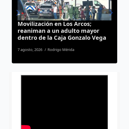
rcos;
Gestiona Agustín Dorantes
o mayor
regularización de 12
nzalo Vega
asentamientos irregulares e
capital
5 agosto, 2026
Dulce Martinez