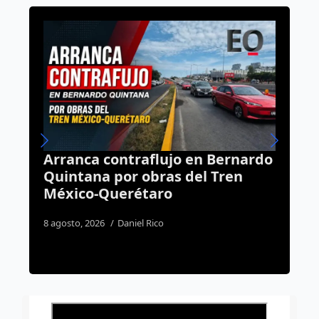
n Bernardo
Guillermo Lira deja el mando
l Tren
militar en Querétaro; será
trasladado a Chihuahua
3 agosto, 2026
Rodrigo Mérida