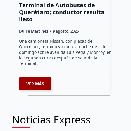
Terminal de Autobuses de
ganado
Querétaro; conductor resulta
SEDEA
ileso
Dulce Mar
Dulce Martinez
9 agosto, 2026
Hasta el 
Agropecua
Una camioneta Nissan, con placas de
oficiales
Querétaro, terminó volcada la noche de este
o animale
domingo sobre avenida Luis Vega y Monroy, en
zona…
la segunda curva después de salir de la
Terminal…
VER MÁS
VER 
Noticias Express