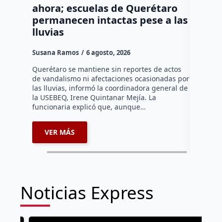
ahora; escuelas de Querétaro
acusad
permanecen intactas pese a las
de un 
lluvias
en la 
Susana Ramos
6 agosto, 2026
Rodrigo M
Querétaro se mantiene sin reportes de actos
La Fiscal
de vandalismo ni afectaciones ocasionadas por
obtuvo la
las lluvias, informó la coordinadora general de
Adolfo “N”
la USEBEQ, Irene Quintanar Mejía. La
derivado 
funcionaria explicó que, aunque…
2026…
VER MÁS
VER 
Noticias Express