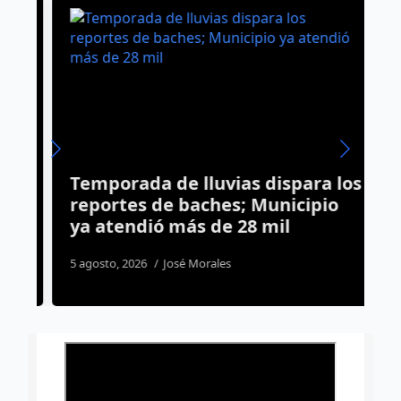
ir
Temporada de lluvias dispara los
D
reportes de baches; Municipio
t
ya atendió más de 28 mil
3
5 agosto, 2026
José Morales