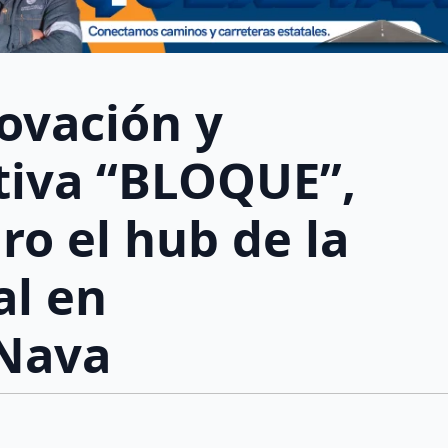
novación y
tiva “BLOQUE”,
ro el hub de la
al en
 Nava