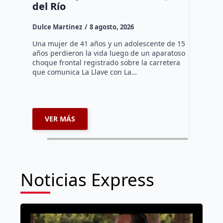
del Río
Dulce Mar
Dulce Martinez
8 agosto, 2026
Una mujer
tarde de 
Una mujer de 41 años y un adolescente de 15
en el Jar
años perdieron la vida luego de un aparatoso
Histórico
choque frontal registrado sobre la carretera
que comunica La Llave con La…
VER MÁS
VER 
Noticias Express