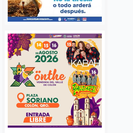
n 59
Querétaro correrá por
ticos de
la fe; anuncian la
 en Querétaro;
carrera “Corre por tu
an la detección
llamado 2026”
na
José Morales
5 agosto, 2026
s
5 agosto, 2026
La Diócesis de Querétaro realizará
el próximo 22 de agosto la carrera
iagnósticos
“Corre por tu llamado 2026”, una
dos de autismo se han
actividad deportiva y familiar que
n el Municipio de
busca reunir a la comunidad en
desde mayo de este año
torno…
de las jornadas de
temprana impulsadas