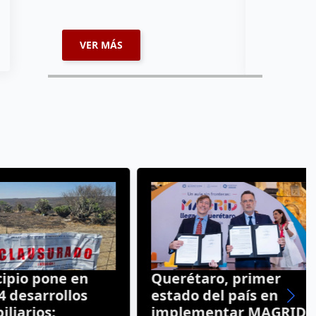
VER MÁS
VER MÁ
io pone en
Querétaro, primer
desarrollos
estado del país en
arios;
implementar MAGRID