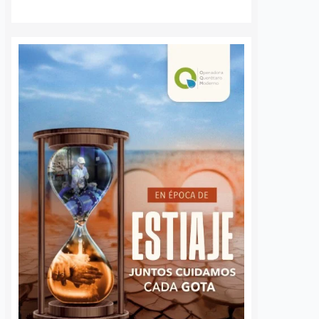
S
VER MÁS
“La Mufasa” saldrá
Investigan hall
libre si paga la
de presuntos re
reparación del daño
fetales abando