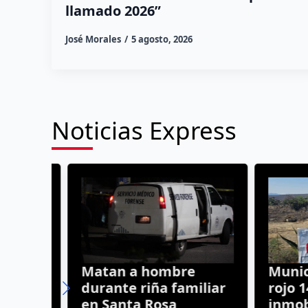
llamado 2026”
José Morales
5 agosto, 2026
Noticias Express
turno
Matan a hombre
Municip
ntana
durante riña familiar
rojo 14 
en Santa Rosa
inmobili