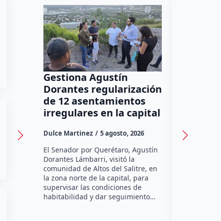
Gestiona Agustín
Ya suma
Dorantes regularización
diagnós
de 12 asentamientos
autismo
irregulares en la capital
refuerz
tempra
Dulce Martinez
5 agosto, 2026
José Morale
El Senador por Querétaro, Agustín
Dorantes Lámbarri, visitó la
Más de 59 d
comunidad de Altos del Salitre, en
especializa
la zona norte de la capital, para
realizado e
supervisar las condiciones de
Querétaro 
habitabilidad y dar seguimiento…
como parte 
detección 
por…