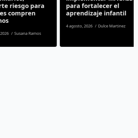
 riesgo para
para fortalecer el
 compren
aprendizaje infantil
s
4 agosto, 2026
Dulce Martinez
26
Susana Ramos