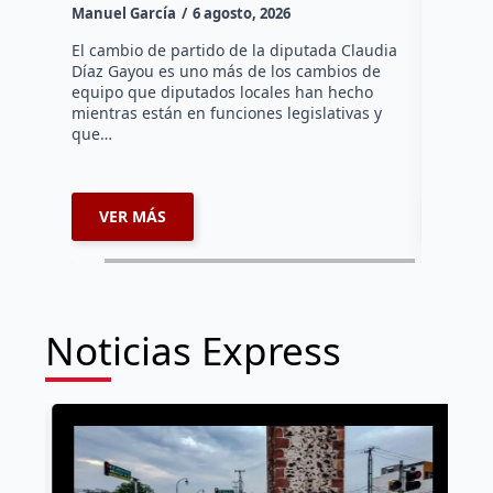
Manuel García
6 agosto, 2026
Daniel Ri
El cambio de partido de la diputada Claudia
Díaz Gayou es uno más de los cambios de
La bomber
equipo que diputados locales han hecho
los cuerp
mientras están en funciones legislativas y
Ezequiel 
que…
represent
internaci
VER MÁS
VER 
Noticias Express