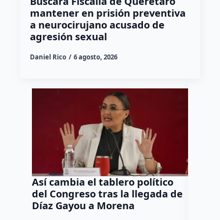
Buscará Fiscalía de Querétaro
mantener en prisión preventiva
a neurocirujano acusado de
agresión sexual
Daniel Rico
6 agosto, 2026
Así cambia el tablero político
Orgul
del Congreso tras la llegada de
repres
Díaz Gayou a Morena
misión
Canad