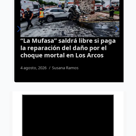
“La Mufasa” saldrá libre si paga
A
la reparación del daño por el
t
choque mortal en Los Arcos
u
S
4 agosto, 2026
Susana Ramos
2