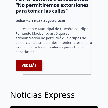
“No permitiremos extorsiones
senten
para tomar las calles”
vehícu
Fundad
Dulce Martinez
8 agosto, 2026
Dulce Mar
El Presidente Municipal de Querétaro, Felipe
Fernando Macías, advirtió que su
•Los sent
administración no permitirá que grupos de
vehículo 
comerciantes ambulantes intenten presionar o
huía segu
extorsionar a las autoridades para obtener
motocicle
espacios en…
restituida
VER MÁS
VER 
Noticias Express