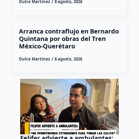
Dulce Martinez
8 agosto, 2026
Arranca contraflujo en Bernardo
Quintana por obras del Tren
México-Querétaro
Dulce Martinez
8 agosto, 2026
Felifer advierte a ambulantes:
“El Pa