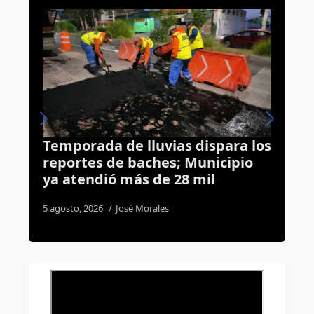
ra los
Cae “El Safe” por homicidio en
ipio
Querétaro: lo detienen durante
cateo de Sinergia
2 agosto, 2026
Susana Ramos