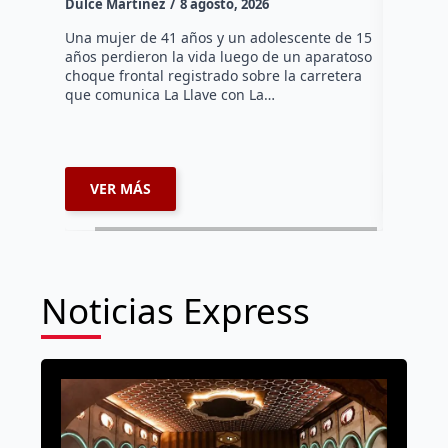
Dulce Martinez
8 agosto, 2026
Una mujer
tarde de 
Una mujer de 41 años y un adolescente de 15
en el Jar
años perdieron la vida luego de un aparatoso
Histórico
choque frontal registrado sobre la carretera
que comunica La Llave con La…
VER MÁS
VER 
Noticias Express