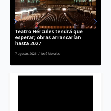
á que
Más de 16 mil viviendas llega
arían
a Querétaro con el programa
Sheinbaum
5 agosto, 2026
Daniel Rico