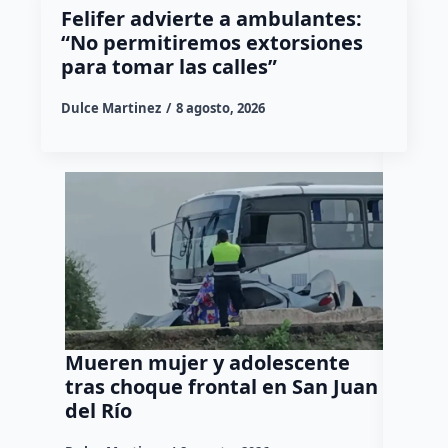
Felifer advierte a ambulantes:
“No permitiremos extorsiones
para tomar las calles”
Dulce Martinez
8 agosto, 2026
Mueren mujer y adolescente
Muere 
tras choque frontal en San Juan
en el 
del Río
Dulce Mar