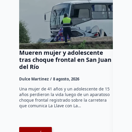
Mueren mujer y adolescente
Muere 
tras choque frontal en San Juan
en el 
del Río
Dulce Mar
Dulce Martinez
8 agosto, 2026
Una mujer
tarde de 
Una mujer de 41 años y un adolescente de 15
en el Jar
años perdieron la vida luego de un aparatoso
Histórico
choque frontal registrado sobre la carretera
que comunica La Llave con La…