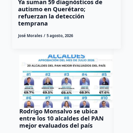
Ya suman 59 diagnósticos de
autismo en Querétaro;
refuerzan la detección
temprana
José Morales
5 agosto, 2026
Rodrigo Monsalvo se ubica
Gestio
entre los 10 alcaldes del PAN
regula
mejor evaluados del país
asenta
la capi