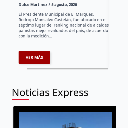
Dulce Martinez
5 agosto, 2026
Dulce Mar
El Presidente Municipal de El Marqués,
Rodrigo Monsalvo Castelán, fue ubicado en el
El Senado
séptimo lugar del ranking nacional de alcaldes
Lámbarri,
panistas mejor evaluados del país, de acuerdo
Salitre, e
con la medición…
supervisa
dar segu
VER MÁS
VER 
Noticias Express