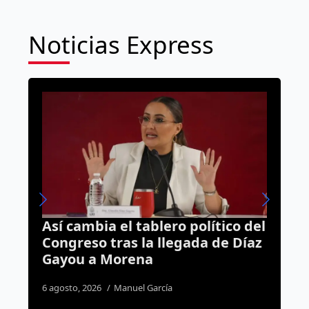
Noticias Express
ico del
Tráiler queda atravesado y
e Díaz
colapsa el Libramiento
Surponiente tras aparatoso
accidente
4 agosto, 2026
Rodrigo Mérida