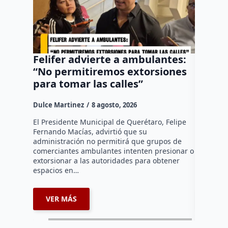
Felifer advierte a ambulantes:
“El Pa
“No permitiremos extorsiones
senten
para tomar las calles”
vehícu
Fundad
Dulce Martinez
8 agosto, 2026
Dulce Mar
El Presidente Municipal de Querétaro, Felipe
Fernando Macías, advirtió que su
•Los sent
administración no permitirá que grupos de
vehículo 
comerciantes ambulantes intenten presionar o
huía segu
extorsionar a las autoridades para obtener
motocicle
espacios en…
restituida
VER MÁS
VER 