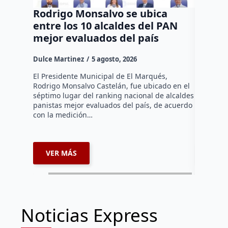
Rodrigo Monsalvo se ubica
Gestio
entre los 10 alcaldes del PAN
regula
mejor evaluados del país
asenta
la capi
Dulce Martinez
5 agosto, 2026
Dulce Mar
El Presidente Municipal de El Marqués,
Rodrigo Monsalvo Castelán, fue ubicado en el
El Senado
séptimo lugar del ranking nacional de alcaldes
Lámbarri,
panistas mejor evaluados del país, de acuerdo
Salitre, e
con la medición…
supervisa
dar segu
VER MÁS
VER 
Noticias Express