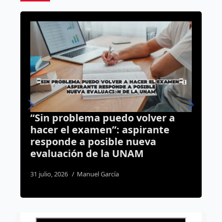
“Sin problema puedo volver a
M
hacer el examen”: aspirante
f
responde a posible nueva
e
evaluación de la UNAM
2
31 julio, 2026
Manuel García