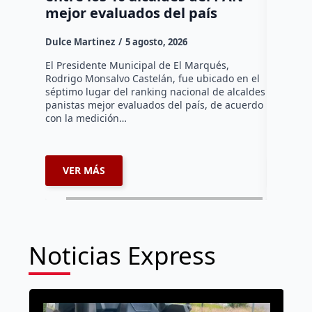
mejor evaluados del país
asenta
la capi
Dulce Martinez
5 agosto, 2026
Dulce Mar
El Presidente Municipal de El Marqués,
Rodrigo Monsalvo Castelán, fue ubicado en el
El Senado
séptimo lugar del ranking nacional de alcaldes
Lámbarri,
panistas mejor evaluados del país, de acuerdo
Salitre, e
con la medición…
supervisa
dar segu
VER MÁS
VER 
Noticias Express