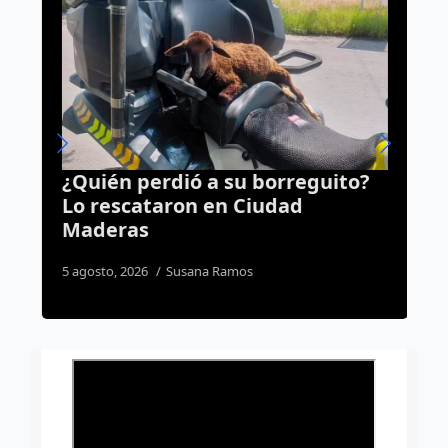
¿Quién perdió a su borreguito?
A
Lo rescataron en Ciudad
R
Maderas
C
5 agosto, 2026
Susana Ramos
4