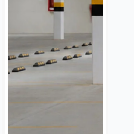
 de la comunidad de
Dulce Martinez
7 agosto, 2026
cieron un llamado
a Comisión Federal de
La Universidad Autónoma de
 (CFE) para atender la
Querétaro (UAQ) y la Agencia de
rgía eléctrica que
Movilidad del Estado de Querétaro
 localidad desde…
(AMEQ) analizaron alternativas
para ampliar la cobertura del
transporte público que utiliza la
comunidad universitaria.…
S
VER MÁS