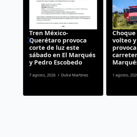
Tren México-
Choque 
os de
Querétaro provoca
volteo 
ras
corte de luz este
provoca 
to
sábado en El Marqués
carreter
y
y Pedro Escobedo
Marqué
7 agosto, 2026
Dulce Martinez
1 agosto, 20
ida