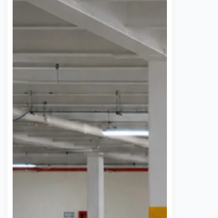
 una semana sin
UAQ y AMEQ evalúan
banzá pide
ajustes en el transporte
a la CFE
público en beneficio de
la comunidad
nez
7 agosto, 2026
estudiantil