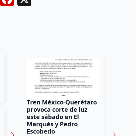
Tren México-Querétaro
¡Más de
provoca corte de luz
luz! Tzi
este sábado en El
auxilio 
Marqués y Pedro
Dulce Marti
Escobedo