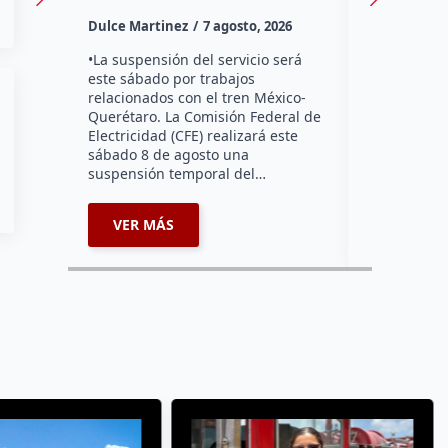
Habitantes
Dulce Martinez
7 agosto, 2026
Tzibanzá hi
urgente a l
•La suspensión del servicio será
Electricidad
este sábado por trabajos
falta de ene
relacionados con el tren México-
afecta a la
Querétaro. La Comisión Federal de
Electricidad (CFE) realizará este
sábado 8 de agosto una
suspensión temporal del…
VER MÁS
VER MÁ