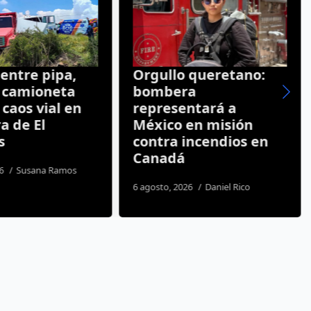
entre pipa,
Orgullo queretano:
y camioneta
bombera
caos vial en
representará a
a de El
México en misión
s
contra incendios en
Canadá
26
Susana Ramos
6 agosto, 2026
Daniel Rico