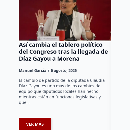
Así cambia el tablero político
Orgul
del Congreso tras la llegada de
repres
Díaz Gayou a Morena
misión
Canad
Manuel García
6 agosto, 2026
Daniel Ri
El cambio de partido de la diputada Claudia
Díaz Gayou es uno más de los cambios de
La bomber
equipo que diputados locales han hecho
los cuerp
mientras están en funciones legislativas y
Ezequiel 
que…
represent
internaci
VER MÁS
VER 