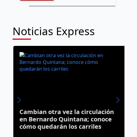
Noticias Express
S
Cambian otra vez la circulación
T
en Bernardo Quintana; conoce
M
cómo quedarán los carriles
p