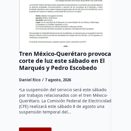
Tren México-Querétaro provoca
¡Más d
corte de luz este sábado en El
Tziban
Marqués y Pedro Escobedo
Daniel Ri
Daniel Rico
7 agosto, 2026
Habitante
hicieron 
•La suspensión del servicio será este sábado
Federal d
por trabajos relacionados con el tren México-
falta de e
Querétaro. La Comisión Federal de Electricidad
localida
(CFE) realizará este sábado 8 de agosto una
suspensión temporal del…