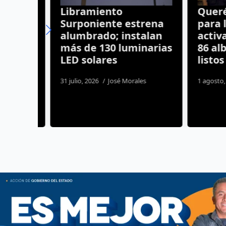
Libramiento
Queréta
res
Surponiente estrena
para las
alumbrado; instalan
activan 
más de 130 luminarias
86 albe
elas
LED solares
listos
31 julio, 2026
José Morales
1 agosto, 20
nez