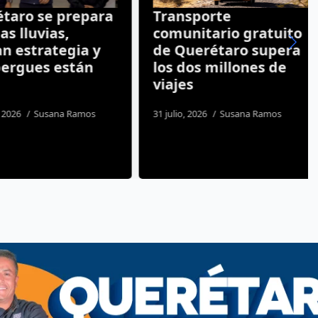
ro se prepara
Transporte
 lluvias,
comunitario gratuito
estrategia y
de Querétaro supera
rgues están
los dos millones de
viajes
26
Susana Ramos
31 julio, 2026
Susana Ramos