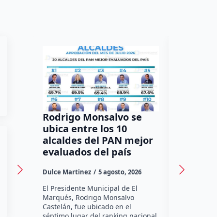
Rodrigo Monsalvo se
Gestion
ubica entre los 10
Dorante
alcaldes del PAN mejor
de 12 a
evaluados del país
irregula
Dulce Martinez
5 agosto, 2026
Dulce Marti
El Presidente Municipal de El
El Senador 
Marqués, Rodrigo Monsalvo
Dorantes Lám
Castelán, fue ubicado en el
comunidad d
séptimo lugar del ranking nacional
la zona nort