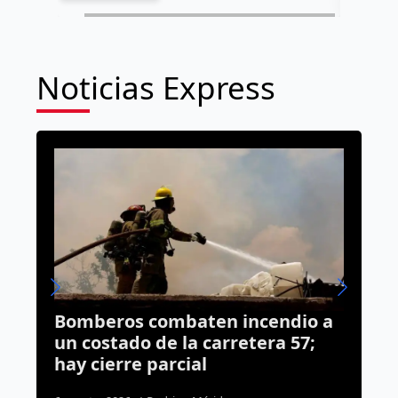
Noticias Express
cendio a
Vinculan a proceso a hombre
era 57;
acusado de planear el asesina
de un mecánico frente a su hij
en la Lázaro