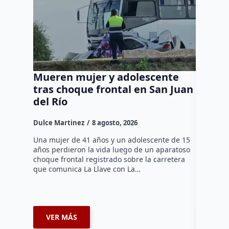
Mueren mujer y adolescente
Muere 
tras choque frontal en San Juan
en el 
del Río
Dulce Mar
Dulce Martinez
8 agosto, 2026
Una mujer
tarde de 
Una mujer de 41 años y un adolescente de 15
en el Jar
años perdieron la vida luego de un aparatoso
Histórico
choque frontal registrado sobre la carretera
que comunica La Llave con La…
VER MÁS
VER 