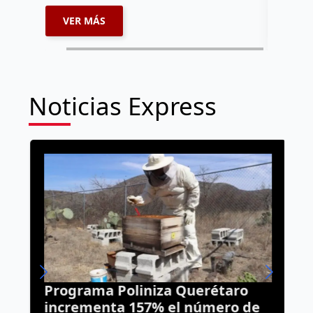
VER MÁS
VER 
Noticias Express
Programa Poliniza Querétaro
E
incrementa 157% el número de
d