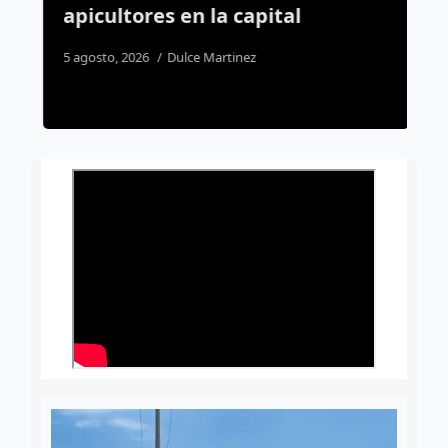
apicultores en la capital
a
h
5 agosto, 2026
Dulce Martinez
2