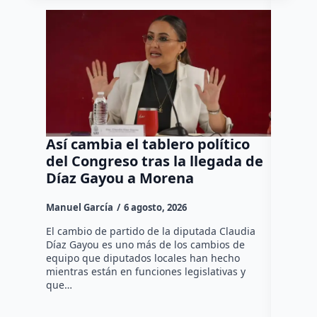
Así cambia el tablero político
Orgul
del Congreso tras la llegada de
repres
Díaz Gayou a Morena
misión
Canad
Manuel García
6 agosto, 2026
Daniel Ri
El cambio de partido de la diputada Claudia
Díaz Gayou es uno más de los cambios de
La bomber
equipo que diputados locales han hecho
los cuerp
mientras están en funciones legislativas y
Ezequiel 
que…
represent
internaci