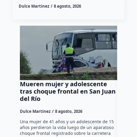
Dulce Martinez
8 agosto, 2026
Mueren mujer y adolescente
Muere 
tras choque frontal en San Juan
en el 
del Río
Dulce Mar
Dulce Martinez
8 agosto, 2026
Una mujer
tarde de 
Una mujer de 41 años y un adolescente de 15
en el Jar
años perdieron la vida luego de un aparatoso
Histórico
choque frontal registrado sobre la carretera