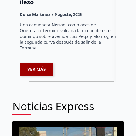
ileso
Dulce Mar
Dulce Martinez
9 agosto, 2026
Hasta el 
Agropecua
Una camioneta Nissan, con placas de
oficiales
Querétaro, terminó volcada la noche de este
o animale
domingo sobre avenida Luis Vega y Monroy, en
zona…
la segunda curva después de salir de la
Terminal…
VER MÁS
VER 
Noticias Express