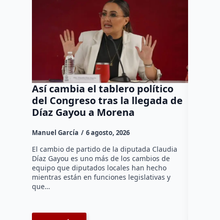
Así cambia el tablero político
Orgul
del Congreso tras la llegada de
repres
Díaz Gayou a Morena
misión
Canad
Manuel García
6 agosto, 2026
Daniel Ri
El cambio de partido de la diputada Claudia
Díaz Gayou es uno más de los cambios de
La bomber
equipo que diputados locales han hecho
los cuerp
mientras están en funciones legislativas y
Ezequiel 
que…
represent
internaci