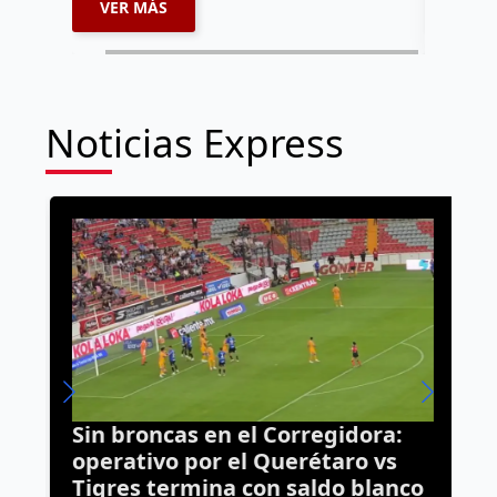
VER MÁS
VER 
Noticias Express
s
Sin broncas en el Corregidora:
A
operativo por el Querétaro vs
p
Tigres termina con saldo blanco
d