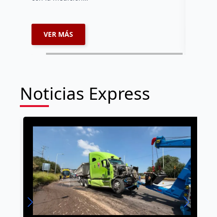
supervisa
dar segu
VER MÁS
VER 
Noticias Express