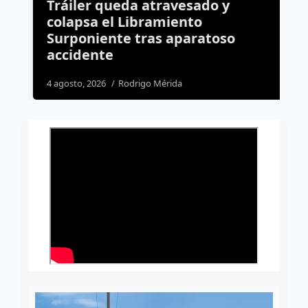
Tráiler queda atravesado y
B
s
colapsa el Libramiento
s
Surponiente tras aparatoso
d
accidente
3
4 agosto, 2026
Rodrigo Mérida