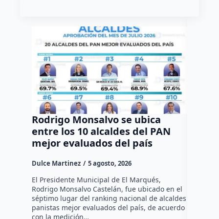
Rodrigo Monsalvo se ubica
Gestio
entre los 10 alcaldes del PAN
regula
mejor evaluados del país
asenta
la capi
Dulce Martinez
5 agosto, 2026
Dulce Mar
El Presidente Municipal de El Marqués,
Rodrigo Monsalvo Castelán, fue ubicado en el
El Senado
séptimo lugar del ranking nacional de alcaldes
Lámbarri,
panistas mejor evaluados del país, de acuerdo
Salitre, e
con la medición…