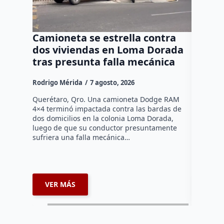
Camioneta se estrella contra
Progr
dos viviendas en Loma Dorada
el res
tras presunta falla mecánica
mayore
Rodrigo Mérida
7 agosto, 2026
Susana R
Querétaro, Qro. Una camioneta Dodge RAM
Más de se
4×4 terminó impactada contra las bardas de
municipio
dos domicilios en la colonia Loma Dorada,
pláticas 
luego de que su conductor presuntamente
impulsada
sufriera una falla mecánica…
coordina
VER MÁS
VER 