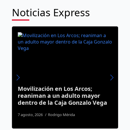
Noticias Express
Movilización en Los Arcos;
E
s
reaniman a un adulto mayor
d
dentro de la Caja Gonzalo Vega
a
h
7 agosto, 2026
Rodrigo Mérida
2