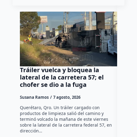
Tráiler vuelca y bloquea la
Así ca
lateral de la carretera 57; el
del Co
chofer se dio a la fuga
Díaz 
Susana Ramos
7 agosto, 2026
Manuel G
Querétaro, Qro. Un tráiler cargado con
El cambio
productos de limpieza salió del camino y
Díaz Gayo
terminó volcado la mañana de este viernes
equipo qu
sobre la lateral de la carretera federal 57, en
mientras 
dirección…
que…