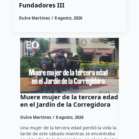
Fundadores III
Dulce Martinez
8 agosto, 2026
Muere mujer de la tercera edad
Felife
en el Jardín de la Corregidora
“No pe
para t
Dulce Martinez
8 agosto, 2026
Dulce Mar
Una mujer de la tercera edad perdió la vida la
tarde de este sábado mientras se encontraba
El Presid