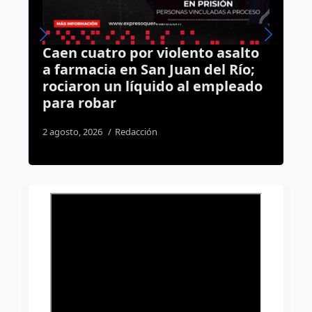
to asalto
Van contra los “gandallas” qu
 del Río;
se estacionan en lugar de
l empleado
discapacitados en plazas;
presentan iniciativa en
Querétaro
4 agosto, 2026
Daniel Rico