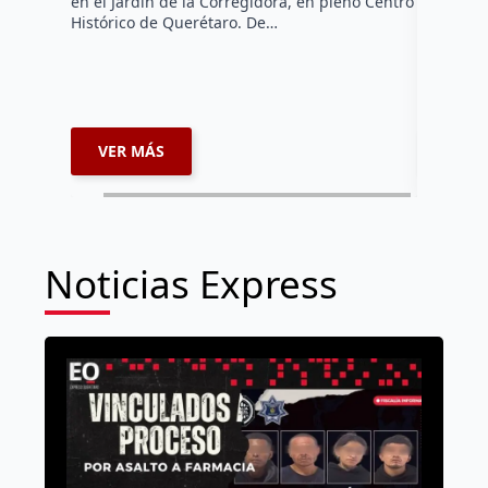
en el Jardín de la Corregidora, en pleno Centro
Fernando 
Histórico de Querétaro. De…
administr
comercian
extorsion
espacios
VER MÁS
VER 
Noticias Express