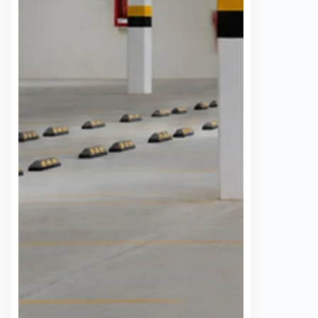
 una semana sin
UAQ y AMEQ evalúan
banzá pide
ajustes en el transporte
a la CFE
público en beneficio de
la comunidad
7 agosto, 2026
estudiantil
 de la comunidad de
Daniel Rico
7 agosto, 2026
cieron un llamado
a Comisión Federal de
La Universidad Autónoma de
 (CFE) para atender la
Querétaro (UAQ) y la Agencia de
rgía eléctrica que
Movilidad del Estado de Querétaro
 localidad desde…
(AMEQ) analizaron alternativas
para ampliar la cobertura del
transporte público que utiliza la
comunidad universitaria.…
S
VER MÁS