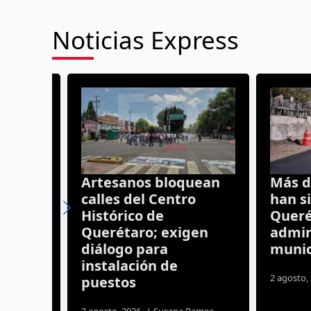
Noticias Express
a,
Artesanos bloquean
Más de 
ta
calles del Centro
han sid
 en
Histórico de
Queréta
Querétaro; exigen
adminis
diálogo para
municip
instalación de
os
2 agosto, 20
puestos
3 agosto, 2026
Susana Ramos