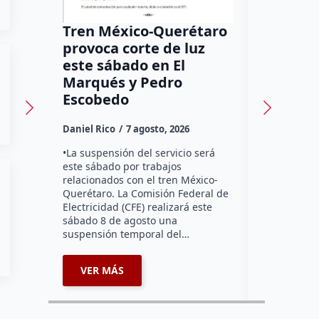
Tren México-Querétaro
¡Más de
provoca corte de luz
luz! Tzi
este sábado en El
auxilio 
Marqués y Pedro
Daniel Rico
Escobedo
Habitantes
Daniel Rico
7 agosto, 2026
Tzibanzá hi
urgente a l
•La suspensión del servicio será
Electricidad
este sábado por trabajos
falta de ene
relacionados con el tren México-
afecta a la
Querétaro. La Comisión Federal de
Electricidad (CFE) realizará este
sábado 8 de agosto una
suspensión temporal del…
VER MÁS
VER MÁ