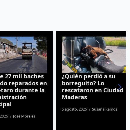
27 mil baches
¿Quién perdió a su
o reparados en
borreguito? Lo
ro durante la
rescataron en Ciudad
tración
Maderas
al
5 agosto, 2026
Susana Ramos
26
José Morales