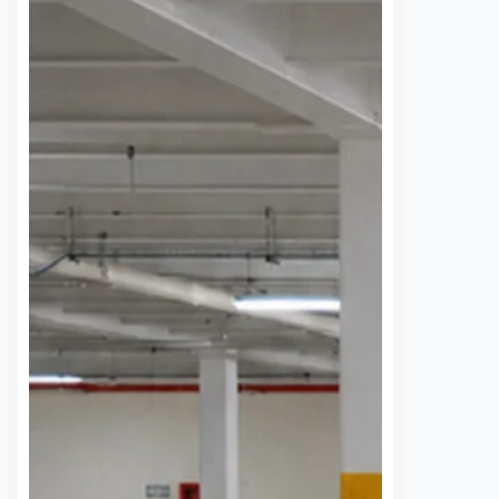
 una semana sin
UAQ y AMEQ evalúan
banzá pide
ajustes en el transporte
a la CFE
público en beneficio de
la comunidad
7 agosto, 2026
estudiantil