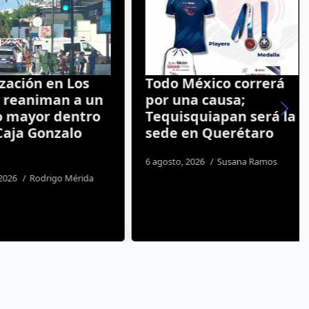
ción en Los
Todo México correrá
reaniman a un
por una causa;
mayor dentro
Tequisquiapan será la
ja Gonzalo
sede en Querétaro
6 agosto, 2026
Susana Ramos
26
Rodrigo Mérida