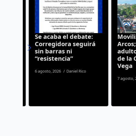
lero
Se acaba el debate:
Moviliza
reso
Corregidora seguirá
Arcos; 
 Díaz
sin barras ni
adulto 
“resistencia”
de la Ca
Vega
ía
6 agosto, 2026
Daniel Rico
7 agosto, 20