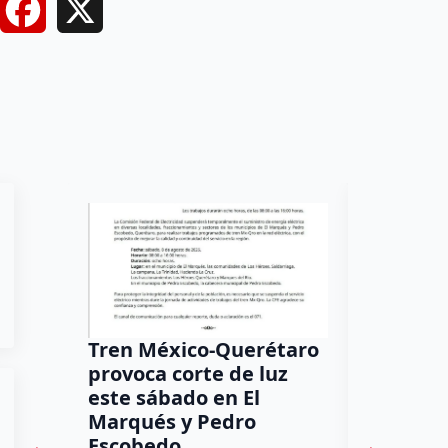
Facebook
X
Tren México-Querétaro
¡Más de
provoca corte de luz
luz! Tzi
este sábado en El
auxilio 
Marqués y Pedro
Daniel Rico
Escobedo