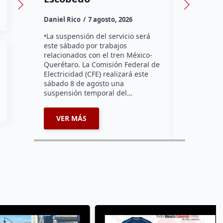
Habitantes
Daniel Rico
7 agosto, 2026
Tzibanzá hi
urgente a l
•La suspensión del servicio será
Electricidad
este sábado por trabajos
falta de ene
relacionados con el tren México-
afecta a la
Querétaro. La Comisión Federal de
Electricidad (CFE) realizará este
sábado 8 de agosto una
suspensión temporal del…
VER MÁS
VER MÁ