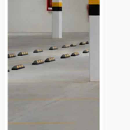
 de la comunidad de
Daniel Rico
7 agosto, 2026
cieron un llamado
a Comisión Federal de
La Universidad Autónoma de
 (CFE) para atender la
Querétaro (UAQ) y la Agencia de
rgía eléctrica que
Movilidad del Estado de Querétaro
 localidad desde…
(AMEQ) analizaron alternativas
para ampliar la cobertura del
transporte público que utiliza la
comunidad universitaria.…
S
VER MÁS