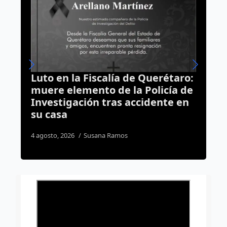
étaro:
Querétaro correrá por la fe;
ía de
anuncian la carrera “Corre por
te en
tu llamado 2026”
5 agosto, 2026
José Morales