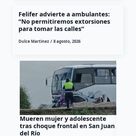
Felifer advierte a ambulantes:
“No permitiremos extorsiones
para tomar las calles”
Dulce Martinez
8 agosto, 2026
Mueren mujer y adolescente
Muere 
tras choque frontal en San Juan
en el 
del Río