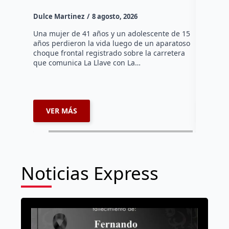
Dulce Mar
Dulce Martinez
8 agosto, 2026
Una mujer
tarde de 
Una mujer de 41 años y un adolescente de 15
en el Jar
años perdieron la vida luego de un aparatoso
Histórico
choque frontal registrado sobre la carretera
que comunica La Llave con La…
VER MÁS
VER 
Noticias Express