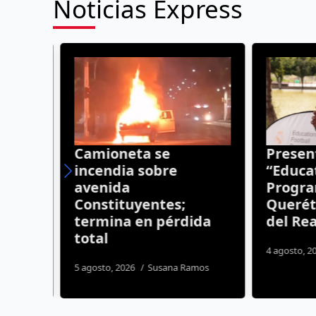
Noticias Express
Camioneta se
Present
s en
incendia sobre
“Educati
avenida
Program
a de
Constituyentes;
Queréta
termina en pérdida
del Rea
total
4 agosto, 20
5 agosto, 2026
Susana Ramos