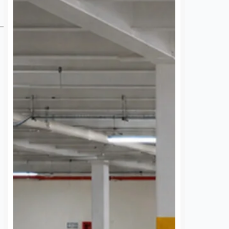
 una semana sin
UAQ y AMEQ evalúan