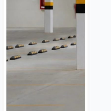
banzá pide
ajustes en el transporte
a la CFE
público en beneficio de
la comunidad
7 agosto, 2026
estudiantil
 de la comunidad de
Daniel Rico
7 agosto, 2026
cieron un llamado
a Comisión Federal de
La Universidad Autónoma de
 (CFE) para atender la
Querétaro (UAQ) y la Agencia de
rgía eléctrica que
Movilidad del Estado de Querétaro
 localidad desde…
(AMEQ) analizaron alternativas
para ampliar la cobertura del
transporte público que utiliza la
comunidad universitaria.…
S
VER MÁS