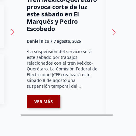
provoca corte de luz
luz! Tzi
este sábado en El
auxilio 
Marqués y Pedro
Daniel Rico
Escobedo
Habitantes
Daniel Rico
7 agosto, 2026
Tzibanzá hi
urgente a l
•La suspensión del servicio será
Electricidad
este sábado por trabajos
falta de ene
relacionados con el tren México-
afecta a la
Querétaro. La Comisión Federal de
Electricidad (CFE) realizará este
sábado 8 de agosto una
suspensión temporal del…
VER MÁS
VER MÁ