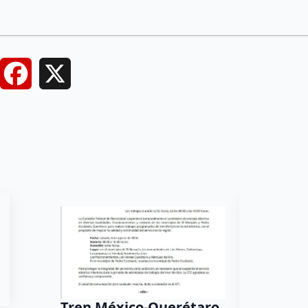
Facebook
X
Tren México-Querétaro
¡Más de