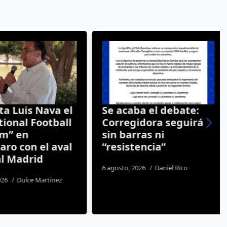
a Luis Nava el
Se acaba el debate:
onal Football
Corregidora seguirá
” en
sin barras ni
ro con el aval
“resistencia”
l Madrid
6 agosto, 2026
Daniel Rico
26
Dulce Martinez