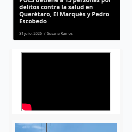
delitos contra la salud en
S
Querétaro, El Marqués y Pedro
r
Escobedo
i
31 julio, 2026
Susana Ramos
2