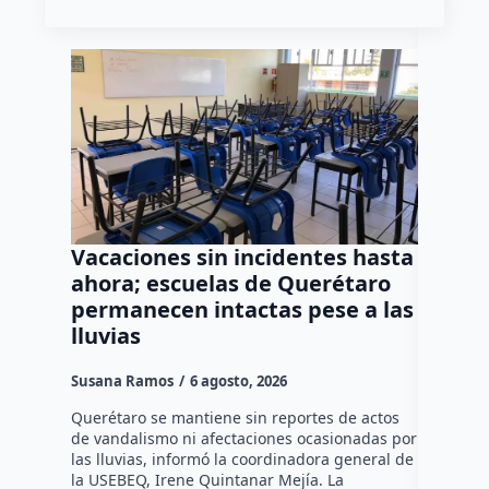
Vacaciones sin incidentes hasta
Vincul
ahora; escuelas de Querétaro
acusad
permanecen intactas pese a las
de un 
lluvias
en la 
Susana Ramos
6 agosto, 2026
Rodrigo M
Querétaro se mantiene sin reportes de actos
La Fiscal
de vandalismo ni afectaciones ocasionadas por
obtuvo la
las lluvias, informó la coordinadora general de
Adolfo “N”
la USEBEQ, Irene Quintanar Mejía. La
derivado 