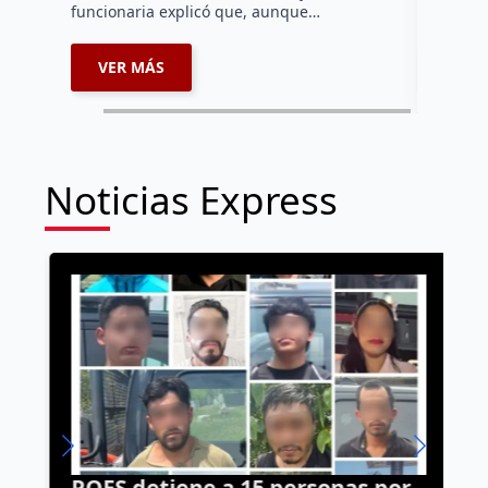
funcionaria explicó que, aunque…
2026…
VER MÁS
VER 
Noticias Express
POES detiene a 15 personas por
A