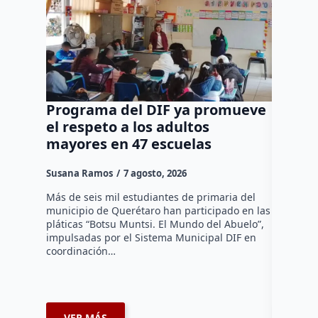
Programa del DIF ya promueve
Ocho d
el respeto a los adultos
tradic
mayores en 47 escuelas
tienen
Susana Ramos
7 agosto, 2026
Susana R
Más de seis mil estudiantes de primaria del
La Asocia
municipio de Querétaro han participado en las
Querétaro
pláticas “Botsu Muntsi. El Mundo del Abuelo”,
en la ins
impulsadas por el Sistema Municipal DIF en
reconocim
coordinación…
afiliados
VER MÁS
VER 