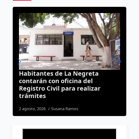
greta
Toma protesta nuevo jefe d
del
Estado Mayor de la 17.ª Zon
alizar
Militar en Querétaro; reforz
la coordinación operativa
3 agosto, 2026
Rodrigo Mérida