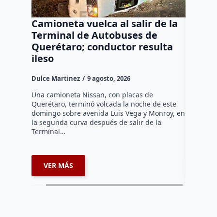
Camioneta vuelca al salir de la
Puma e
Terminal de Autobuses de
ganado
Querétaro; conductor resulta
SEDEA
ileso
Dulce Mar
Dulce Martinez
9 agosto, 2026
Hasta el 
Agropecua
Una camioneta Nissan, con placas de
oficiales
Querétaro, terminó volcada la noche de este
o animale
domingo sobre avenida Luis Vega y Monroy, en
zona…
la segunda curva después de salir de la
Terminal…
VER MÁS
VER 