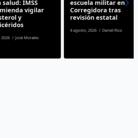
lud: IMSS
escuela militar en
nda vigilar
Corregidora tras
ol y
revisión estatal
ridos
4 agosto, 2026
Daniel Rico
José Morales