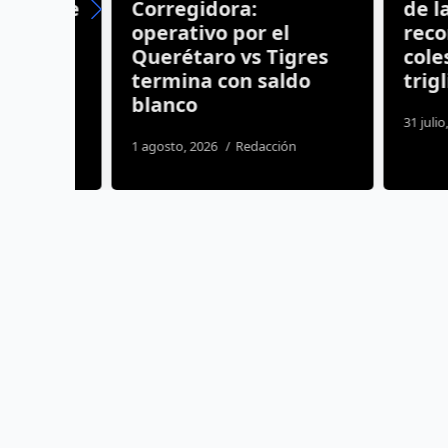
os de
Corregidora:
de la sa
ras
operativo por el
recomie
to
Querétaro vs Tigres
colester
y
termina con saldo
triglicé
blanco
31 julio, 2026
ida
1 agosto, 2026
Redacción