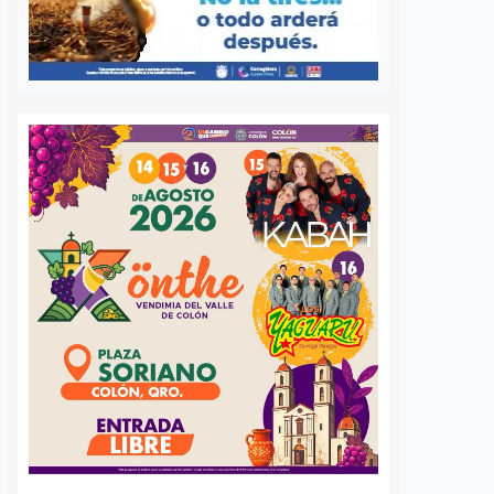
Fiscalía de
Fiscalía confirma: “La
aro mantener en
Mufasa” ya salió libre
 preventiva a
tras pagar la reparación
rujano acusado
del daño
sión sexual
Daniel Rico
6 agosto, 2026
6 agosto, 2026
El fiscal general del estado, Víctor
Antonio de Jesús Hernández,
 General del Estado de
confirmó que la mujer señalada
firmó que agotará
como responsable del accidente
ecursos legales para
ocurrido en avenida Los Arcos,
a medida cautelar de
donde dos personas perdieron la