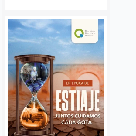
entiva justificada en
vida,…
médico neurocirujano
e…
S
VER MÁS
Alistan más clausuras
Arranca “Bájate