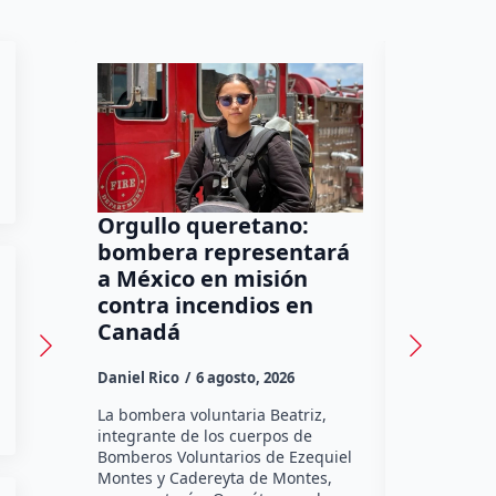
Orgullo queretano:
Buscará 
bombera representará
Querét
a México en misión
prisión
contra incendios en
neuroci
Canadá
de agre
Daniel Rico
6 agosto, 2026
Daniel Rico
La bombera voluntaria Beatriz,
La Fiscalía
integrante de los cuerpos de
Querétaro a
Bomberos Voluntarios de Ezequiel
todos los r
Montes y Cadereyta de Montes,
mantener l