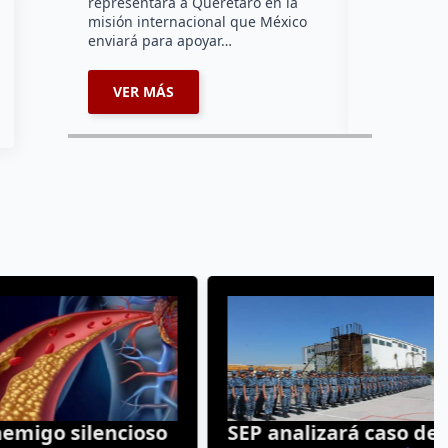
representará a Querétaro en la
prisión prev
misión internacional que México
contra del 
enviará para apoyar…
acusado d
VER MÁS
VER MÁ
go silencioso
SEP analizará caso de