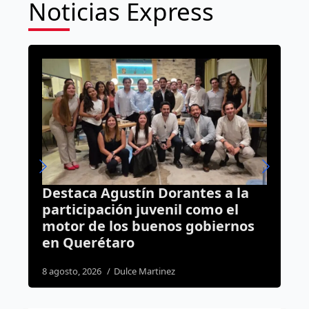
Noticias Express
ntes a la
Fiscalía confirma: “La Mufas
como el
ya salió libre tras pagar la
gobiernos
reparación del daño
6 agosto, 2026
Daniel Rico