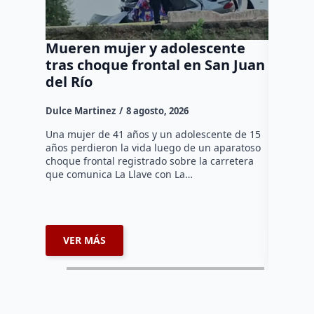
Mueren mujer y adolescente
Muere 
tras choque frontal en San Juan
en el 
del Río
Dulce Mar
Dulce Martinez
8 agosto, 2026
Una mujer
tarde de 
Una mujer de 41 años y un adolescente de 15
en el Jar
años perdieron la vida luego de un aparatoso
Histórico
choque frontal registrado sobre la carretera
que comunica La Llave con La…
VER MÁS
VER 