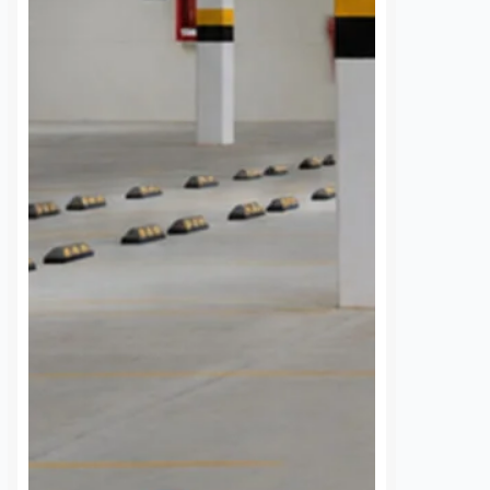
ujer de la
Felifer advierte a
 edad en el
ambulantes: “No
e la Corregidora
permitiremos
extorsiones para tomar
nez
8 agosto, 2026
las calles”
e la tercera edad
Dulce Martinez
8 agosto, 2026
da la tarde de este
ntras se encontraba en
El Presidente Municipal de
 la Corregidora, en
Querétaro, Felipe Fernando Macías,
o Histórico de
advirtió que su administración no
 De…
permitirá que grupos de
comerciantes ambulantes intenten
presionar o extorsionar a las
autoridades para obtener espacios
en…