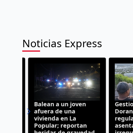
Noticias Express
Balean a un joven
Gestion
afuera de una
Dorante
Juan
vivienda en La
regulari
un
Popular; reportan
asentam
do
heridas de gravedad
irregula