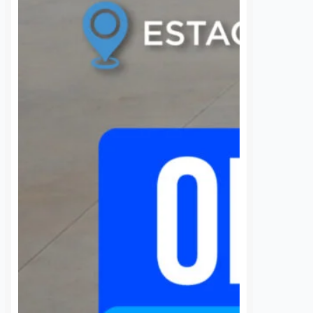
S
VER MÁS
Vinculan a proceso a
Recuperan dos 
hombre acusado de
robados al día 
planear el asesinato
Querétaro; 73
de un mecánico
vehículos fuero
frente a su hijo en la
localizados en ju