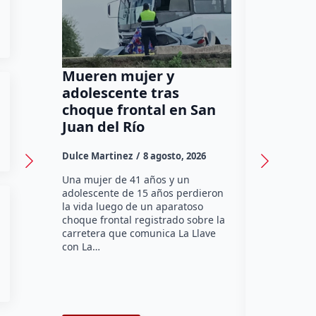
Mueren mujer y
Muere m
adolescente tras
tercera
choque frontal en San
Jardín d
Juan del Río
Dulce Marti
Dulce Martinez
8 agosto, 2026
Una mujer d
perdió la vi
Una mujer de 41 años y un
sábado mie
adolescente de 15 años perdieron
el Jardín de
la vida luego de un aparatoso
pleno Centr
choque frontal registrado sobre la
Querétaro.
carretera que comunica La Llave
con La…