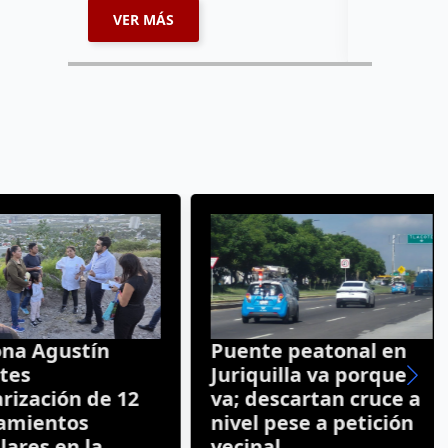
VER MÁS
VER MÁ
a Agustín
Puente peatonal en
s
Juriquilla va porque
zación de 12
va; descartan cruce a
ientos
nivel pese a petición
res en la
vecinal