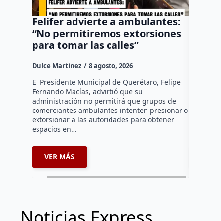
Felifer advierte a ambulantes:
“El Pa
“No permitiremos extorsiones
senten
para tomar las calles”
vehícu
Fundad
Dulce Martinez
8 agosto, 2026
Dulce Mar
El Presidente Municipal de Querétaro, Felipe
Fernando Macías, advirtió que su
•Los sent
administración no permitirá que grupos de
vehículo 
comerciantes ambulantes intenten presionar o
huía segu
extorsionar a las autoridades para obtener
motocicle
espacios en…
restituida
VER MÁS
VER 
Noticias Express