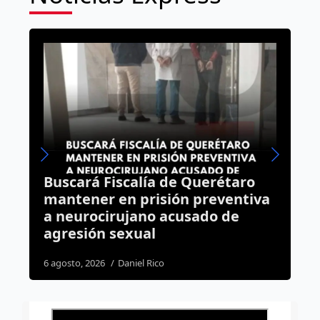
aro
Sin broncas en el Corregidora:
ntiva
operativo por el Querétaro vs
e
Tigres termina con saldo blanco
1 agosto, 2026
Redacción