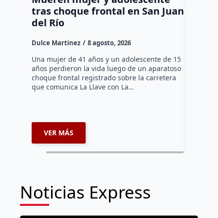
tras choque frontal en San Juan
en el 
del Río
Dulce Mar
Dulce Martinez
8 agosto, 2026
Una mujer
tarde de 
Una mujer de 41 años y un adolescente de 15
en el Jar
años perdieron la vida luego de un aparatoso
Histórico
choque frontal registrado sobre la carretera
que comunica La Llave con La…
VER MÁS
VER 
Noticias Express