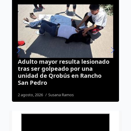
lesionado
“Las oficinas de Gobierno no 
una
un mercado”; Estado niega
Rancho
espacios a comerciantes
ambulantes
4 agosto, 2026
José Morales