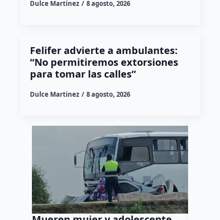
Dulce Martinez
8 agosto, 2026
Felifer advierte a ambulantes:
“No permitiremos extorsiones
para tomar las calles”
Dulce Martinez
8 agosto, 2026
Mueren mujer y adolescente
Muere 