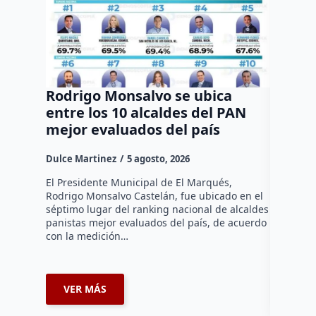
Rodrigo Monsalvo se ubica
Gestio
entre los 10 alcaldes del PAN
regula
mejor evaluados del país
asenta
la capi
Dulce Martinez
5 agosto, 2026
Dulce Mar
El Presidente Municipal de El Marqués,
Rodrigo Monsalvo Castelán, fue ubicado en el
El Senado
séptimo lugar del ranking nacional de alcaldes
Lámbarri,
panistas mejor evaluados del país, de acuerdo
Salitre, e
con la medición…
supervisa
dar segu
VER MÁS
VER 