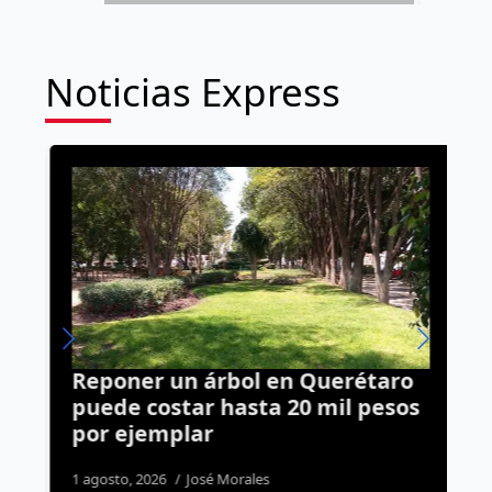
Noticias Express
Reponer un árbol en Querétaro
C
puede costar hasta 20 mil pesos
a
por ejemplar
t
1 agosto, 2026
José Morales
5