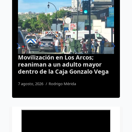
s;
Rehabilitación del Foro
mayor
Querétaro alcanza 45% de
lo Vega
avance; cubierta será la
siguiente etapa
4 agosto, 2026
Dulce Martinez