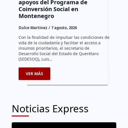
apoyos del Programa de
dos vi
Coinversión Social en
tras p
Montenegro
Rodrigo M
Dulce Martinez
7 agosto, 2026
Querétar
4×4 termi
Con la finalidad de impulsar las condiciones de
dos domic
vida de la ciudadanía y facilitar el acceso a
luego de
insumos prioritarios, el secretario de
sufriera 
Desarrollo Social del Estado de Querétaro
(SEDESOQ), Luis…
VER MÁS
VER 
Noticias Express