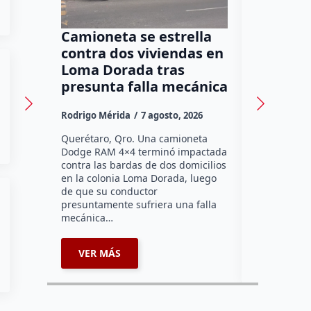
Camioneta se estrella
Program
contra dos viviendas en
promuev
Loma Dorada tras
los adu
presunta falla mecánica
47 escu
Rodrigo Mérida
7 agosto, 2026
Susana Ram
Querétaro, Qro. Una camioneta
Más de seis
Dodge RAM 4×4 terminó impactada
primaria de
contra las bardas de dos domicilios
Querétaro h
en la colonia Loma Dorada, luego
pláticas “B
de que su conductor
del Abuelo”
presuntamente sufriera una falla
Sistema Mun
mecánica…
coordinaci
VER MÁS
VER MÁ