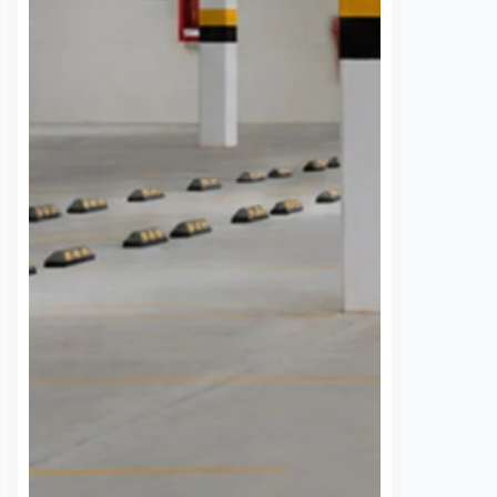
a del DIF ya
Ocho de cada diez
e el respeto a
cantinas tradicionales
ltos mayores en
en Querétaro ya tienen
elas
reconocimiento facial
os
7 agosto, 2026
Susana Ramos
7 agosto, 2026
 mil estudiantes de
La Asociación de Cantinas
l municipio de
Tradicionales de Querétaro reportó
an participado en las
un avance del 80 por ciento en la
otsu Muntsi. El Mundo
instalación de cámaras de
, impulsadas por el
reconocimiento facial dentro de
icipal DIF en
sus negocios afiliados, con equipos
ón…
enlazados…
S
VER MÁS