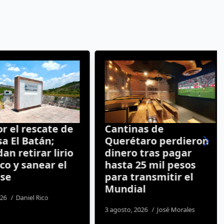
el rescate de
Cantinas de
 El Batán;
Querétaro perdieron
 retirar lirio
dinero tras pagar
 y sanear el
hasta 25 mil pesos
e
para transmitir el
Mundial
Daniel Rico
3 agosto, 2026
José Morales